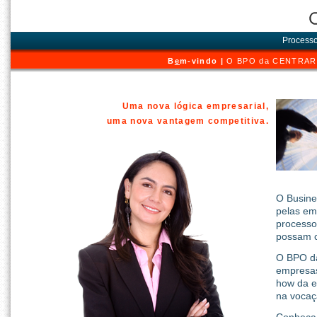
Processo
B
e
m-vindo
|
O BPO da CENTRAR
Uma nova lógica empresarial,
uma nova vantagem competitiva.
O Busine
pelas em
processo
possam c
O BPO da
empresas
how da e
na vocaç