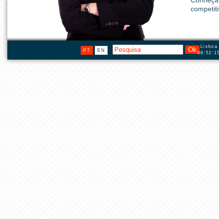
Conheça
competit
Lisboa
PT
EN
08:52:1